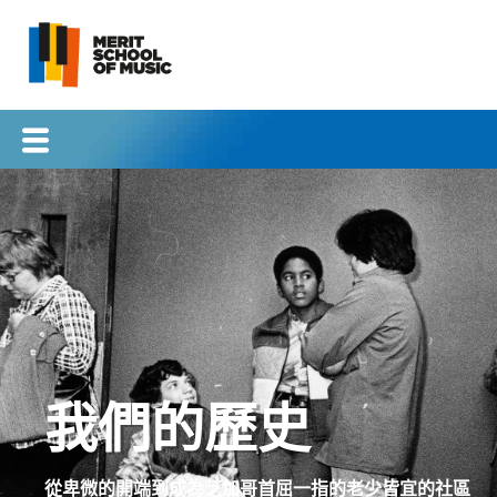
跳
到
內
容
我們的歷史
從卑微的開端到成為芝加哥首屈一指的老少皆宜的社區